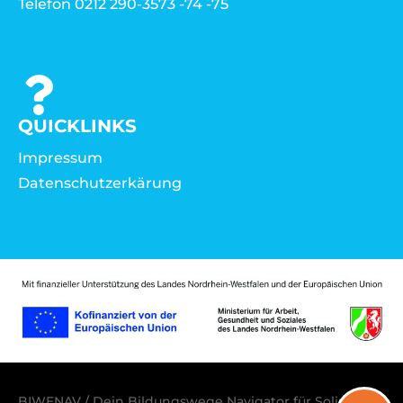
Telefon 0212 290-3573 -74 -75
QUICKLINKS
Impressum
Datenschutzerkärung
BIWENAV / Dein Bildungswege Navigator für Solingen