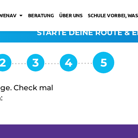
IWENAV
BERATUNG
ÜBER UNS
SCHULE VORBEI, WAS
STARTE DEINE ROUTE & E
ege. Check mal
: