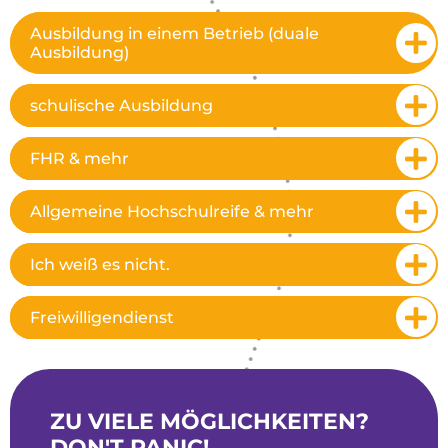
Ausbildung in einem Betrieb (duale
Ausbildung)
schulische Ausbildung
FHR & mehr
Allgemeine Hochschulreife & mehr
Ich weiß es nicht.
Freiwilligendienst
ZU VIELE MÖGLICHKEITEN?
DON'T PANIC!