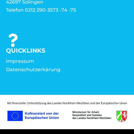
42697 Solingen
Telefon 0212 290-3573 -74 -75
QUICKLINKS
Impressum
Datenschutzerkärung