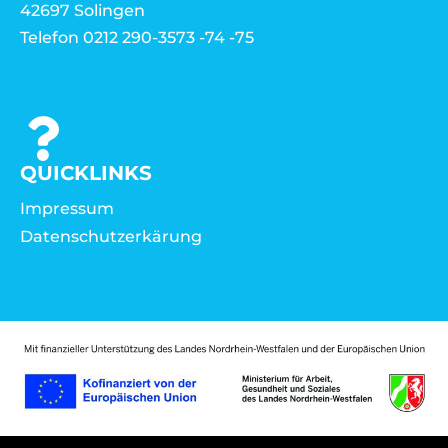
42697 Solingen
Telefon 0212 290-3573 -74 -75
QUICKLINKS
Impressum
Datenschutzerkärung