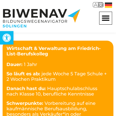
Werkzeugleiste öffnen
Wirtschaft & Verwaltung am Friedrich-
List-Berufskolleg
Dauer:
1 Jahr
So läuft es ab:
jede Woche 5 Tage Schule +
2 Wochen Praktikum
Danach hast du:
Hauptschulabschluss
nach Klasse 10, berufliche Kenntnisse
Schwerpunkte:
Vorbereitung auf eine
kaufmännische Berufsausbildung,
besonders als Verkäufer*in oder