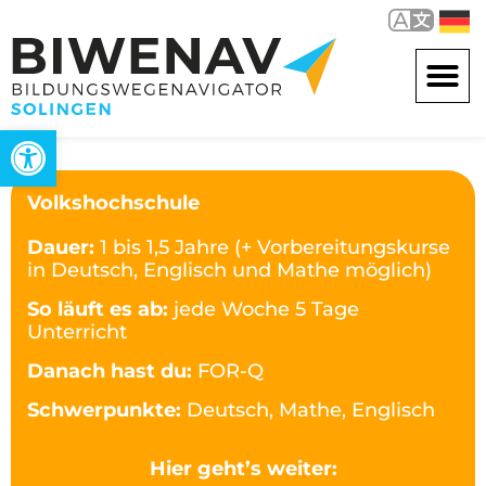
Werkzeugleiste öffnen
Volkshochschule
Dauer:
1 bis 1,5 Jahre (+ Vorbereitungskurse
in Deutsch, Englisch und Mathe möglich)
So läuft es ab:
jede Woche 5 Tage
Unterricht
Danach hast du:
FOR-Q
Schwerpunkte:
Deutsch, Mathe, Englisch
Hier geht’s weiter: