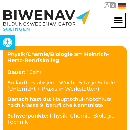
Werkzeugleiste öffnen
Physik/Chemie/Biologie am Heinrich-
Hertz-Berufskolleg
Dauer:
1 Jahr
So läuft es ab:
jede Woche 5 Tage Schule
(Unterricht + Praxis in Werkstätten)
Danach hast du:
Hauptschul-Abschluss
nach Klasse 9, berufliche Kenntnisse
Schwerpunkte:
Physik, Chemie, Biologie,
Technik