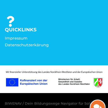
QUICKLINKS
Impressum
Datenschutzerkärung
BIWENAV / Dein Bildungswege Navigator für Solingen