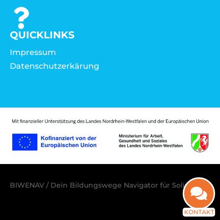
QUICKLINKS
Impressum
Datenschutzerkärung
BIWENAV / Dein Bildungswege Navigator für Solingen
KONTAKT