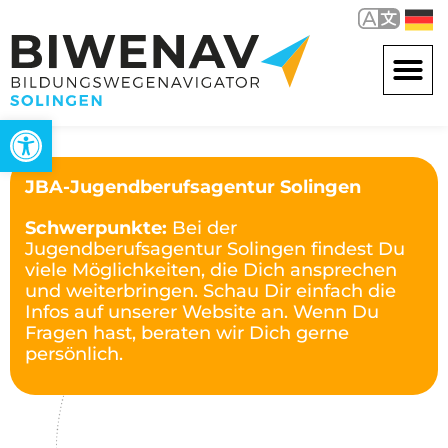
Werkzeugleiste öffnen
JBA-Jugendberufsagentur Solingen
Schwerpunkte:
Bei der
Jugendberufsagentur Solingen findest Du
viele Möglichkeiten, die Dich ansprechen
und weiterbringen. Schau Dir einfach die
Infos auf unserer Website an. Wenn Du
Fragen hast, beraten wir Dich gerne
persönlich.