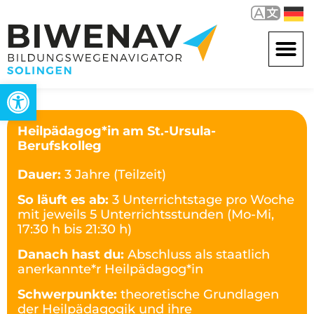
Werkzeugleiste öffnen
Heilpädagog*in am St.-Ursula-
Berufskolleg
Dauer:
3 Jahre (Teilzeit)
So läuft es ab:
3 Unterrichtstage pro Woche
mit jeweils 5 Unterrichtsstunden (Mo-Mi,
17:30 h bis 21:30 h)
Danach hast du:
Abschluss als staatlich
anerkannte*r Heilpädagog*in
Schwerpunkte:
theoretische Grundlagen
der Heilpädagogik und ihre