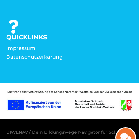
QUICKLINKS
Impressum
Datenschutzerkärung
BIWENAV / Dein Bildungswege Navigator für Solingen