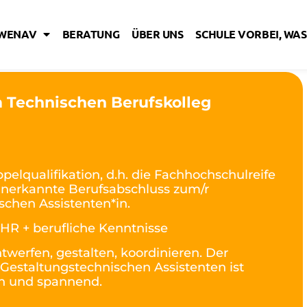
IWENAV
BERATUNG
ÜBER UNS
SCHULE VORBEI, WAS
 Technischen Berufskolleg
pelqualifikation, d.h. die Fachhochschulreife
 anerkannte Berufsabschluss zum/r
schen Assistenten*in.
HR + berufliche Kenntnisse
twerfen, gestalten, koordinieren. Der
 Gestaltungstechnischen Assistenten ist
h und spannend.