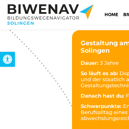
HOME
B
Gestaltung am
Solingen
Werkzeugleiste öffnen
Dauer:
3 Jahre
So läuft es ab:
Dop
und der staatlich
Gestaltungstechni
Danach hast du:
F
Schwerpunkte:
En
Berufsalltag eines
abwechslungsreic