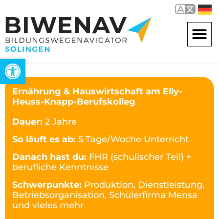
Werkzeugleiste öffnen
Ernährung & Hauswirtschaft am Elly-
Heuss-Knapp-Berufskolleg
Dauer:
2 Jahre
So läuft es ab:
5 Tage/Woche Unterricht
Danach hast du:
FHR (schulischer Teil) +
berufliche Kenntnisse
Schwerpunkte:
Produktion, Dienstleistung,
Betriebsorganisation, Schülerfirma Mensa
und vieles mehr