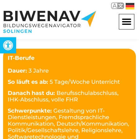
Werkzeugleiste öffnen
IT-Berufe
Dauer:
3 Jahre
So läuft es ab:
5 Tage/Woche Unterricht
Danach hast du:
Berufsschulabschluss,
IHK-Abschluss, volle FHR
Schwerpunkte:
Gestaltung von IT-
Dienstleistungen, Fremdsprachliche
Kommunikation, Deutsch/Kommunikation,
Politik/Gesellschaftslehre, Religionslehre,
Softwaretechnologie und