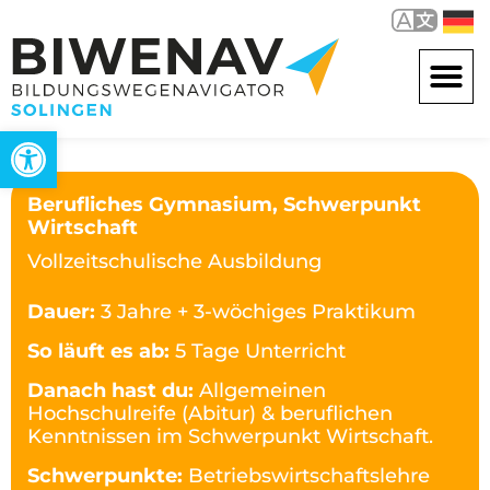
Werkzeugleiste öffnen
Berufliches Gymnasium, Schwerpunkt
Wirtschaft
Vollzeitschulische Ausbildung
Dauer:
3 Jahre + 3-wöchiges Praktikum
So läuft es ab:
5 Tage Unterricht
Danach hast du:
Allgemeinen
Hochschulreife (Abitur) & beruflichen
Kenntnissen im Schwerpunkt Wirtschaft.
Schwerpunkte:
Betriebswirtschaftslehre