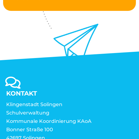
KONTAKT
Klingenstadt Solingen
Schulverwaltung
Kommunale Koordinierung KAoA
Bonner Straße 100
42697 Solingen