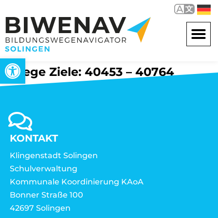
Werkzeugleiste öffnen
Wege Ziele: 40453 – 40764
KONTAKT
Klingenstadt Solingen
Schulverwaltung
Kommunale Koordinierung KAoA
Bonner Straße 100
42697 Solingen