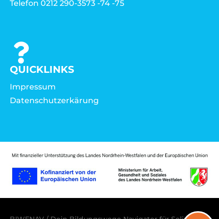
Telefon 0212 290-3573 -74 -75
QUICKLINKS
Impressum
Datenschutzerkärung
BIWENAV / Dein Bildungswege Navigator für Solingen