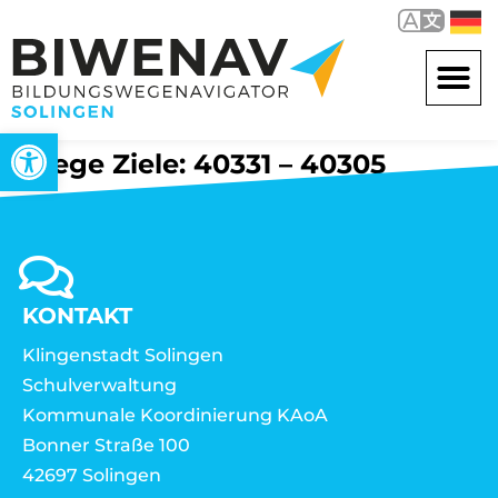
Werkzeugleiste öffnen
Wege Ziele: 40331 – 40305
KONTAKT
Klingenstadt Solingen
Schulverwaltung
Kommunale Koordinierung KAoA
Bonner Straße 100
42697 Solingen