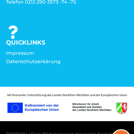
Telefon 0212 290-3573 -74 -75
QUICKLINKS
Impressum
Datenschutzerkärung
BIWENAV / Dein Bildungswege Navigator für Solingen