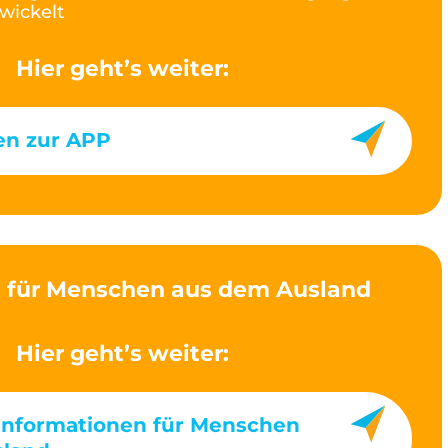
twickelt
Hier geht’s weiter:
en zur APP
 für Menschen aus dem Ausland
Hier geht’s weiter:
Informationen für Menschen