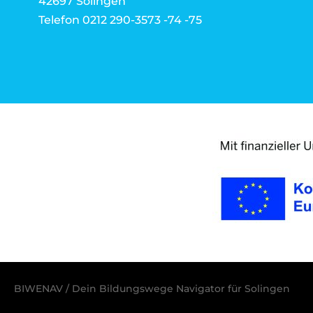
42697 Solingen
Telefon 0212 290-3573 -74 -75
BIWENAV / Dein Bildungswege Navigator für Solingen