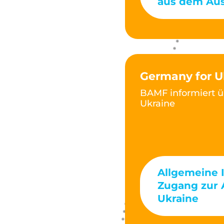
aus dem Au
Germany for U
BAMF informiert üb
Ukraine
Allgemeine 
Zugang zur 
Ukraine