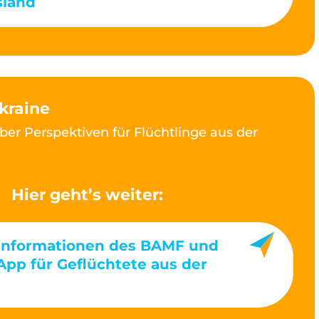
sland
kraine
er Perspektiven für Flüchtlinge aus der
Hier geht’s weiter:
Informationen des BAMF und
App für Geflüchtete aus der