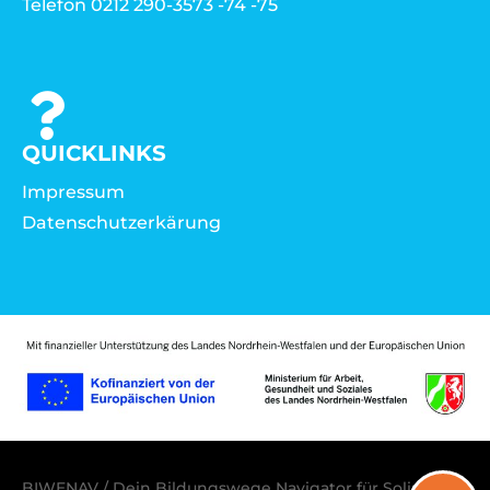
Telefon 0212 290-3573 -74 -75
QUICKLINKS
Impressum
Datenschutzerkärung
BIWENAV / Dein Bildungswege Navigator für Solingen