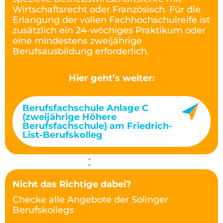
Wirtschaftsrecht oder Französisch. Für die
Erlangung der vollen Fachhochschulreife ist
zusätzlich ein 24-wöchiges Praktikum oder
eine mindestens zweijährige
Berufsausbildung erforderlich.
Hier geht’s weiter:
Berufsfachschule Anlage C
(zweijährige Höhere
Berufsfachschule) am Friedrich-
List-Berufskolleg
Nicht das Richtige dabei?
Checke alle Angebote der Solinger
Berufskollegs