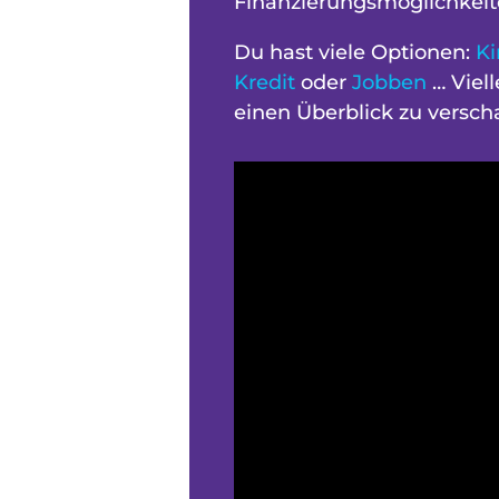
Finanzierungsmöglichkeit
Du hast viele Optionen:
Ki
Kredit
oder
Jobben
… Viell
einen Überblick zu verscha