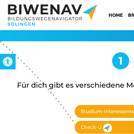
HOME
B
Werkzeugleiste öffnen
Für dich gibt es verschiedene M
Studium-Interessentes
Check-U