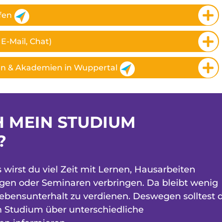
fen
E-Mail, Chat)
en & Akademien in Wuppertal
H MEIN STUDIUM
?
irst du viel Zeit mit Lernen, Hausarbeiten
ngen oder Seminaren verbringen. Da bleibt wenig
Lebensunterhalt zu verdienen. Deswegen solltest 
m Studium über unterschiedliche