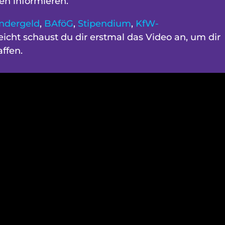
en informieren.
ndergeld
,
BAföG
,
Stipendium
,
KfW-
eicht schaust du dir erstmal das Video an, um dir
ffen.