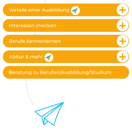
Vorteile einer Ausbildung
Interessen checken
Berufe kennenlernen
Abitur & mehr
Beratung zu Berufen/Ausbildung/Studium