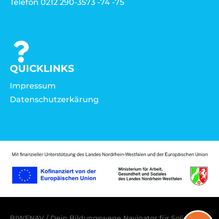
Telefon 0212 290-3573 -74 -75
QUICKLINKS
Impressum
Datenschutzerkärung
BIWENAV / Dein Bildungswege Navigator für Solingen