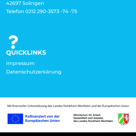
42697 Solingen
Telefon 0212 290-3573 -74 -75
QUICKLINKS
Impressum
Datenschutzerkärung