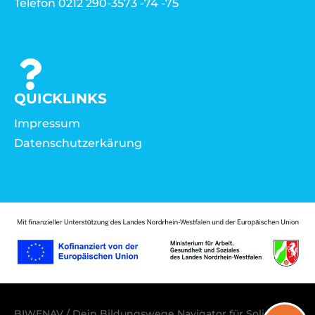
Telefon 0212 290-3573 -74 -75
QUICKLINKS
Impressum
Datenschutzerkärung
BIWENAV / Dein Bildungswege Navigator für Solingen