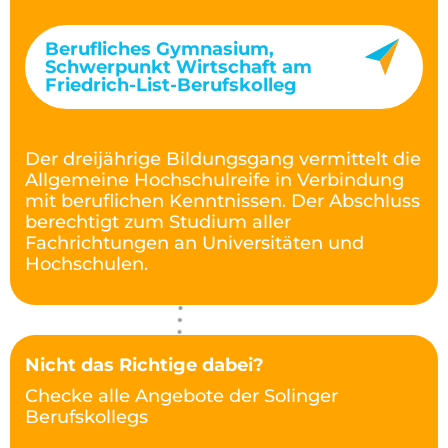
Berufliches Gymnasium,
Schwerpunkt Wirtschaft am
Friedrich-List-Berufskolleg
Der dreijährige Bildungsgang vermittelt die
Allgemeine Hochschulreife in Verbindung
mit beruflichen Kenntnissen. Der Abschluss
berechtigt zum Studium aller
Fachrichtungen an Universitäten und
Hochschulen.
Nicht das Richtige dabei?
Checke alle Angebote der Solinger
Berufskollegs